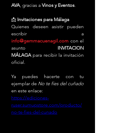
AVA
, gracias a 
Vinos y Eventos
.
📩 
Invitaciones para Málaga
Quienes deseen asistir pueden 
escribir a 
info@gemmacuenagil.com
 con el 
asunto 
INVITACION 
MÁLAGA
 para recibir la invitación 
oficial.
Ya puedes hacerte con tu 
ejemplar de 
No te fíes del cuñado
en este enlace:
https://ediciones-
ruser.sumupstore.com/producto/
no-te-fies-del-cunado