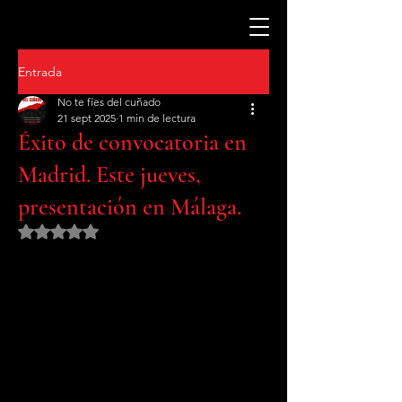
Entrada
No te fíes del cuñado
21 sept 2025
1 min de lectura
Éxito de convocatoria en
Madrid. Este jueves,
presentación en Málaga.
Obtuvo NaN de 5 estrellas.