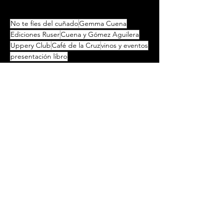
No te fíes del cuñado
Gemma Cuena
Ediciones Ruser
Cuena y Gómez Aguilera
Uppery Club
Café de la Cruz
vinos y eventos
presentación libro
Ver todo
Entradas recientes