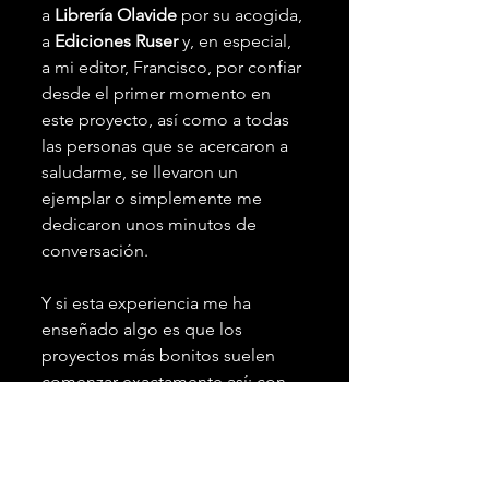
a 
Librería Olavide
 por su acogida, 
a 
Ediciones Ruser
 y, en especial, 
a mi editor, Francisco, por confiar 
desde el primer momento en 
este proyecto, así como a todas 
las personas que se acercaron a 
saludarme, se llevaron un 
ejemplar o simplemente me 
dedicaron unos minutos de 
conversación.
Y si esta experiencia me ha 
enseñado algo es que los 
proyectos más bonitos suelen 
comenzar exactamente así: con 
una idea, mucho trabajo y 
personas que confían en ti.
Gracias por acompañarme en 