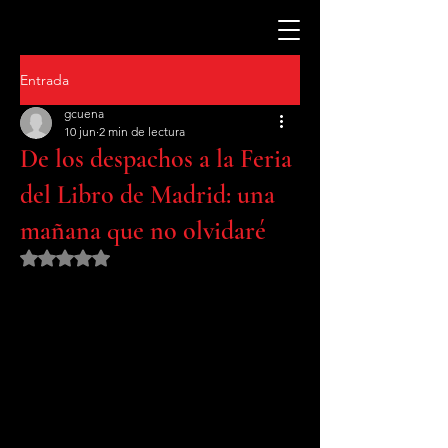
Entrada
gcuena
10 jun
2 min de lectura
De los despachos a la Feria
del Libro de Madrid: una
mañana que no olvidaré
Obtuvo NaN de 5 estrellas.