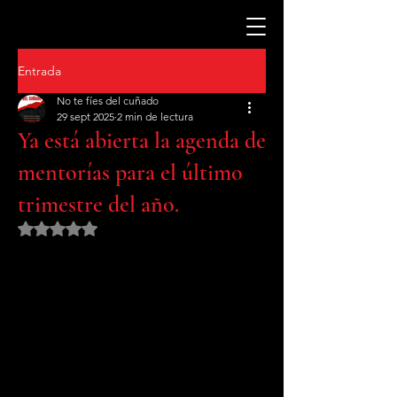
Entrada
No te fíes del cuñado
29 sept 2025
2 min de lectura
Ya está abierta la agenda de
mentorías para el último
trimestre del año.
Obtuvo NaN de 5 estrellas.