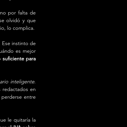
o por falta de 
e olvidó y que 
io, lo complica.
 Ese instinto de 
uándo es mejor 
 suficiente para 
rio inteligente
. 
 redactados en 
perderse entre 
e le quitaría la 