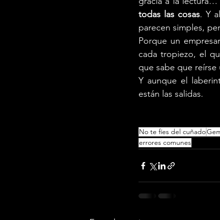
gracia a la lectura…
todas las cosas
. Y a
parecen simples, per
Porque un empresari
cada tropiezo, el q
que sabe que reírse
Y aunque el laberin
están las salidas.
No te fíes del cuñado
Gem
errores comunes