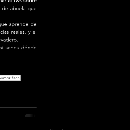
r al IVA sobre 
s de abuela que 
que aprende de 
as reales, y el 
evadero.
si sabes dónde 
humor fiscal