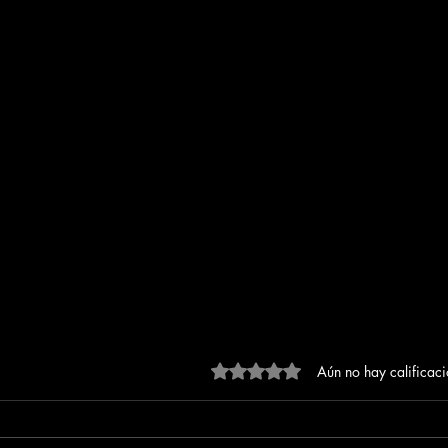
Obtuvo 0 de 5 estrellas.
Aún no hay calificac