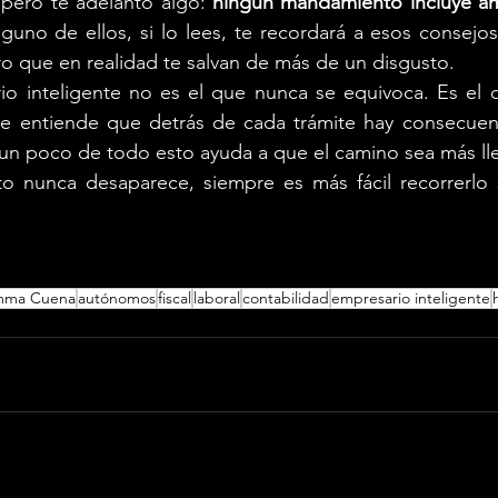
 pero te adelanto algo: 
ningún mandamiento incluye ama
lguno de ellos, si lo lees, te recordará a esos consejo
o que en realidad te salvan de más de un disgusto.
o inteligente no es el que nunca se equivoca. Es el 
ue entiende que detrás de cada trámite hay consecuenci
 un poco de todo esto ayuda a que el camino sea más ll
to nunca desaparece, siempre es más fácil recorrerlo 
ma Cuena
autónomos
fiscal
laboral
contabilidad
empresario inteligente