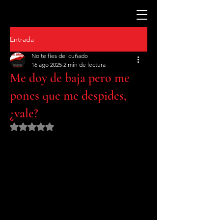
Entrada
No te fíes del cuñado
16 ago 2025
2 min de lectura
Me doy de baja pero me
pones que me despides,
¿vale?
Obtuvo NaN de 5 estrellas.