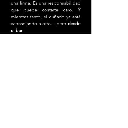
una firma. Es una responsabilidad 
que puede costarte caro. Y 
mientras tanto, el cuñado ya está 
aconsejando a otro… pero 
desde 
el bar
.
No te fíes del cuñado
Gemma Cuena
autónomos
fiscal
laboral
emprendedores
baja voluntaria
Ver todo
Entradas recientes